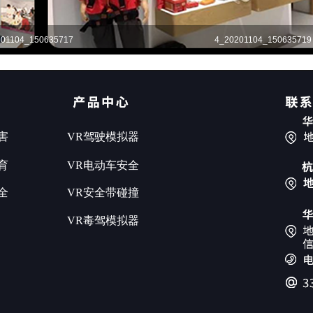
201104_150635717
4_20201104_150635719
害
VR驾驶模拟器
育
VR电动车安全
全
VR安全带碰撞
VR毒驾模拟器