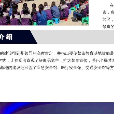
在禁
素，
能区
禁毒
介绍
建设得到州领导的高度肯定，并指出要使禁毒教育基地效能最大
方式，让参观者直观了解毒品危害，扩大禁毒宣传，强化全民禁
地的建设还涵盖了应急安全馆、医疗安全馆、交通安全馆等方