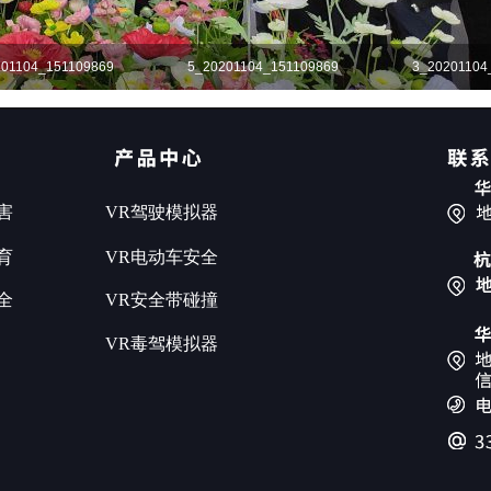
201104_151109869
5_20201104_151109869
3_20201104
害
VR驾驶模拟器
育
VR电动车安全
全
VR安全带碰撞
VR毒驾模拟器